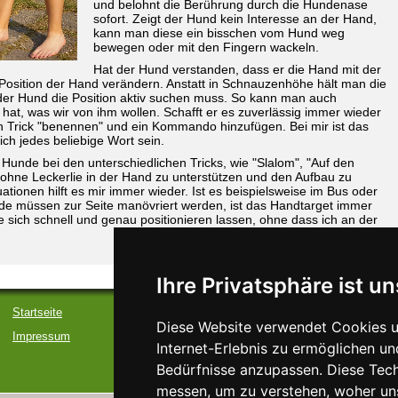
und belohnt die Berührung durch die Hundenase
sofort. Zeigt der Hund kein Interesse an der Hand,
kann man diese ein bisschen vom Hund weg
bewegen oder mit den Fingern wackeln.
Hat der Hund verstanden, dass er die Hand mit der
osition der Hand verändern. Anstatt in Schnauzenhöhe hält man die
der Hund die Position aktiv suchen muss. So kann man auch
hat, was wir von ihm wollen. Schafft er es zuverlässig immer wieder
 Trick "benennen" und ein Kommando hinzufügen. Bei mir ist das
h jedes beliebige Wort sein.
Hunde bei den unterschiedlichen Tricks, wie "Slalom", "Auf den
 ohne Leckerlie in der Hand zu unterstützen und den Aufbau zu
uationen hilft es mir immer wieder. Ist es beispielsweise im Bus oder
nde müssen zur Seite manövriert werden, ist das Handtarget immer
 sich schnell und genau positionieren lassen, ohne dass ich an der
Ihre Privatsphäre ist un
Startseite
Diese Website verwendet Cookies u
Impressum
Internet-Erlebnis zu ermöglichen un
Bedürfnisse anzupassen. Diese Tec
messen, um zu verstehen, woher u