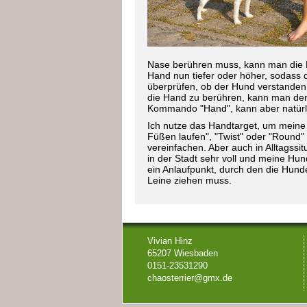
Nase berühren muss, kann man die P
Hand nun tiefer oder höher, sodass 
überprüfen, ob der Hund verstanden 
die Hand zu berühren, kann man den
Kommando "Hand", kann aber natürlic
Ich nutze das Handtarget, um meine 
Füßen laufen", "Twist" oder "Round"
vereinfachen. Aber auch in Alltagssit
in der Stadt sehr voll und meine Hu
ein Anlaufpunkt, durch den die Hunde
Leine ziehen muss.
Vivian Hinz
65207 Wiesbaden
0151-23531290
chaosterrier@gmx.de