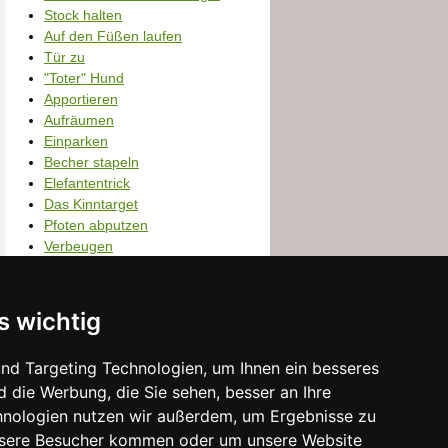
Stock halten
Auf den Füßen laufen
Tür zu
"Toter" Hund
Apportieren
Aufräumen
Einparken
Becher stapeln
Elefantentrick
Das Kinntarget
Pfoten abputzen
Verbeugen
Die Acht
s wichtig
nd Targeting Technologien, um Ihnen ein besseres
d die Werbung, die Sie sehen, besser an Ihre
hnologien nutzen wir außerdem, um Ergebnisse zu
nsere Besucher kommen oder um unsere Website