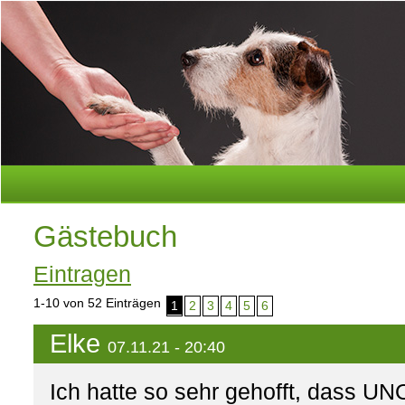
Gästebuch
Eintragen
1-10
von 52 Einträgen
1
2
3
4
5
6
Elke
07.11.21 - 20:40
Ich hatte so sehr gehofft, dass U