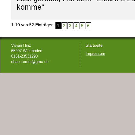
komme"
1-10
von 52 Einträgen
1
2
3
4
5
6
Vivian Hinz
Startseite
65207 Wiesbaden
Impressum
0151-23531290
chaosterrier@gmx.de